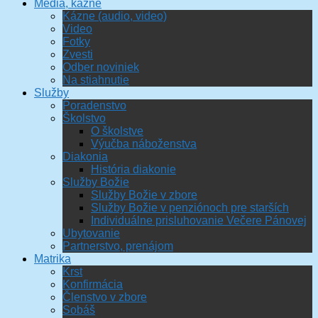
Médiá, kázne
Kázne (audio, video)
Video
Fotky
Zvesti
Odber noviniek
Na stiahnutie
Služby
Poradenstvo
Školstvo
O školstve
Výučba náboženstva
Diakonia
História diakonie
Služby Božie
Služby Božie v zbore
Služby Božie v penziónoch pre starších
Individuálne prisluhovanie Večere Pánovej
Ubytovanie
Partnerstvo, prenájom
Matrika
Krst
Konfirmácia
Členstvo v zbore
Sobáš