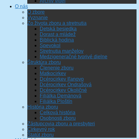
Archív videí
O nás
O zbore
Vyznanie
Zo života zboru a stretnutia
Detská besiedka
Dorast a mládež
Biblická hodina
Spevokol
Stretnutia manželov
Medzigeneračné tvorivé dielne
Štruktúra zboru
Členenie zboru
Matkocirkev
Dcérocirkev Iľanovo
Dcérocirkev Ondrašová
Dcérocirkev Okoličné
Filiálka Demänová
Filiálka Ploštín
História zboru
Celková história
Osobnosti zboru
Zástupcovia zboru a presbyteri
Cirkevný rok
Štatút zboru