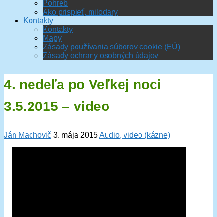
Pohreb
Ako prispieť, milodary
Kontakty
Kontakty
Mapy
Zásady používania súborov cookie (EÚ)
Zásady ochrany osobných údajov
4. nedeľa po Veľkej noci
3.5.2015 – video
Ján Machovič
3. mája 2015
Audio, video (kázne)