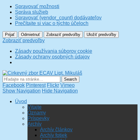
Spravovať možnosti
Správa služieb
Spravovať {vendor_count} dodávateľov
Prečítajte si viac o týchto účeloch
Prijať
Odmietnuť
Zobraziť predvoľby
Uložiť predvoľby
Zobraziť predvoľby
Zásady používania súborov cookie
Zásady ochrany osobných údajov
Cirkevný zbor ECAV Lipt.
Mikuláš
Facebook
Pinterest
Flickr
Vimeo
Show Navigation
Hide Navigation
Úvod
Vitajte
Oznamy
Príspevky
Archív
Archív článkov
Archív fotiek