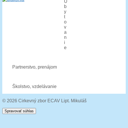
U
b
y
t
o
v
a
n
i
e
Partnerstvo, prenájom
Školstvo, vzdelávanie
© 2026 Cirkevný zbor ECAV Lipt. Mikuláš
Spravovať súhlas