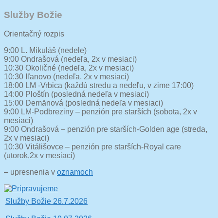
Služby Božie
Orientačný rozpis
9:00 L. Mikuláš (nedele)
9:00 Ondrašová (nedeľa, 2x v mesiaci)
10:30 Okoličné (nedeľa, 2x v mesiaci)
10:30 Iľanovo (nedeľa, 2x v mesiaci)
18:00 LM -Vrbica (každú stredu a nedeľu, v zime 17:00)
14:00 Ploštín (posledná nedeľa v mesiaci)
15:00 Demänová (posledná nedeľa v mesiaci)
9:00 LM-Podbreziny – penzión pre starších (sobota, 2x v
mesiaci)
9:00 Ondrašová – penzión pre starších-Golden age (streda,
2x v mesiaci)
10:30 Vitálišovce – penzión pre starších-Royal care
(utorok,2x v mesiaci)
– upresnenia v
oznamoch
Vitajte, viac sa dočítate tu >>
Služby Božie 26.7.2026
Služby Božie 19.07.2026