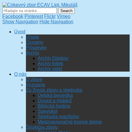
Cirkevný zbor ECAV Lipt.
Mikuláš
Facebook
Pinterest
Flickr
Vimeo
Show Navigation
Hide Navigation
Úvod
Vitajte
Oznamy
Príspevky
Archív
Archív článkov
Archív fotiek
Archív videí
O nás
O zbore
Vyznanie
Zo života zboru a stretnutia
Detská besiedka
Dorast a mládež
Biblická hodina
Spevokol
Stretnutia manželov
Medzigeneračné tvorivé dielne
Štruktúra zboru