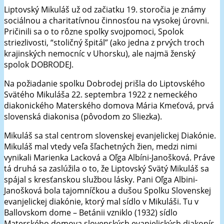
Liptovský Mikuláš už od začiatku 19. storočia je známy
sociálnou a charitatívnou činnosťou na vysokej úrovni.
Pričinili sa o to rôzne spolky svojpomoci, Spolok
striezlivosti, “stoličný špitál” (ako jedna z prvých troch
krajinských nemocníc v Uhorsku), ale najmä ženský
spolok DOBRODEJ.
Na požiadanie spolku Dobrodej prišla do Liptovského
Svätého Mikuláša 22. septembra 1922 z nemeckého
diakonického Materského domova Mária Kmeťová, prvá
slovenská diakonisa (pôvodom zo Sliezka).
Mikuláš sa stal centrom slovenskej evanjelickej Diakónie.
Mikuláš mal vtedy veľa šľachetných žien, medzi nimi
vynikali Marienka Lacková a Oľga Albíni-Janošková. Práve
tá druhá sa zaslúžila o to, že Liptovský Svätý Mikuláš sa
spájal s kresťanskou službou lásky. Pani Oľga Albini-
Janošková bola tajomníčkou a dušou Spolku Slovenskej
evanjelickej diakónie, ktorý mal sídlo v Mikuláši. Tu v
Ballovskom dome – Betánii vzniklo (1932) sídlo
Materského domova slovenských evanjelických diakonís.