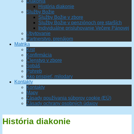
Diakonia
História diakonie
Služby Božie
Služby Božie v zbore
Služby Božie v penziónoch pre starších
Individuálne prisluhovanie Večere Pánovej
Ubytovanie
Partnerstvo, prenájom
Matrika
Krst
Konfirmácia
Členstvo v zbore
Sobáš
Pohreb
Ako prispieť, milodary
Kontakty
Kontakty
Mapy
Zásady používania súborov cookie (EÚ)
Zásady ochrany osobných údajov
História diakonie