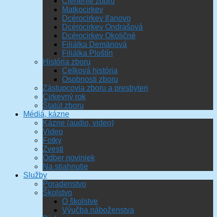
Členenie zboru
Matkocirkev
Dcérocirkev Iľanovo
Dcérocirkev Ondrašová
Dcérocirkev Okoličné
Filiálka Demänová
Filiálka Ploštín
História zboru
Celková história
Osobnosti zboru
Zástupcovia zboru a presbyteri
Cirkevný rok
Štatút zboru
Médiá, kázne
Kázne (audio, video)
Video
Fotky
Zvesti
Odber noviniek
Na stiahnutie
Služby
Poradenstvo
Školstvo
O školstve
Výučba náboženstva