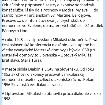
Odtiaľ dobre pripravené sestry diakonisy odchádzali
konať službu lásky do sirotincov v Modre, Myjave …, do
starobincov v Turčianskom Sv. Martine, Bardejove,
Prešove …, do internátov evanjelických škôl, do
nemocnice vo Zvolene, do materských škôlok – Záhradiek
Pánových i inde.
V roku 1948 sa v Liptovskom Mikuláši uskutočnila Prvá
československá konferencia diakónie – zastúpené boli
všetky evanjelické Materské domovy z bývalej ČSR (tri
Materské domovy zo Slovenska – Liptovský Mikuláš,
Bratislava, Stará Turá).
V meste sídlila Diakónia ECAV na Slovensku. Od roku
1952 ak chceli diakonisy pracovať v mikulášskej
nemocnici museli si vyzliecť diakoniské rúcho. Rokom
1956 Slovenská ev. diakonia zanikla.
V Liptovskom Mikulaši sa obnovila práca diakonie v roku
1998.