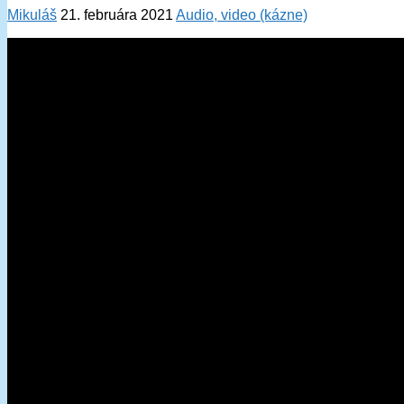
Mikuláš
21. februára 2021
Audio, video (kázne)