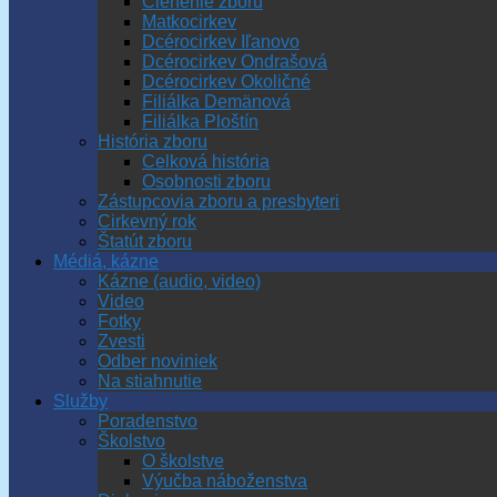
Členenie zboru
Matkocirkev
Dcérocirkev Iľanovo
Dcérocirkev Ondrašová
Dcérocirkev Okoličné
Filiálka Demänová
Filiálka Ploštín
História zboru
Celková história
Osobnosti zboru
Zástupcovia zboru a presbyteri
Cirkevný rok
Štatút zboru
Médiá, kázne
Kázne (audio, video)
Video
Fotky
Zvesti
Odber noviniek
Na stiahnutie
Služby
Poradenstvo
Školstvo
O školstve
Výučba náboženstva