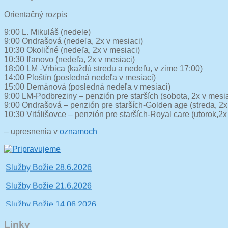
Orientačný rozpis
9:00 L. Mikuláš (nedele)
9:00 Ondrašová (nedeľa, 2x v mesiaci)
10:30 Okoličné (nedeľa, 2x v mesiaci)
10:30 Iľanovo (nedeľa, 2x v mesiaci)
18:00 LM -Vrbica (každú stredu a nedeľu, v zime 17:00)
14:00 Ploštín (posledná nedeľa v mesiaci)
15:00 Demänová (posledná nedeľa v mesiaci)
9:00 LM-Podbreziny – penzión pre starších (sobota, 2x v mesia
9:00 Ondrašová – penzión pre starších-Golden age (streda, 2x
10:30 Vitálišovce – penzión pre starších-Royal care (utorok,2x
– upresnenia v
oznamoch
Vitajte, viac sa dočítate tu >>
Služby Božie 28.6.2026
Služby Božie 21.6.2026
Služby Božie 14.06.2026
Služby Božie 07.06.2026
Linky