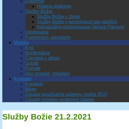
Diakonia
História diakonie
Služby Božie
Služby Božie v zbore
Služby Božie v penziónoch pre starších
Individuálne prisluhovanie Večere Pánovej
Ubytovanie
Partnerstvo, prenájom
Matrika
Krst
Konfirmácia
Členstvo v zbore
Sobáš
Pohreb
Ako prispieť, milodary
Kontakty
Kontakty
Mapy
Zásady používania súborov cookie (EÚ)
Zásady ochrany osobných údajov
Služby Božie 21.2.2021