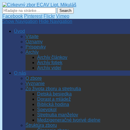
Cirkevný zbor ECAV Lipt.
Facebook
Pinterest
Flickr
Vimeo
Show Navigation
Hide Navigation
Úvod
Vitajte
Oznamy
Príspevky
Archív
Archív článkov
Archív fotiek
Archív videí
O nás
O zbore
Vyznanie
Zo života zboru a stretnutia
Detská besiedka
Dorast a mládež
Biblická hodina
Spevokol
Stretnutia manželov
Medzigeneračné tvorivé dielne
Štruktúra zboru