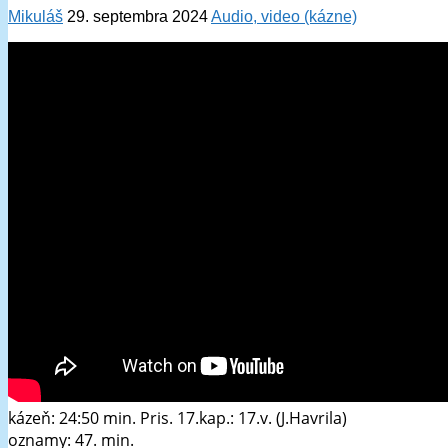
Mikuláš
29. septembra 2024
Audio, video (kázne)
kázeň: 24:50 min. Pris. 17.kap.: 17.v. (J.Havrila)
oznamy: 47. min.