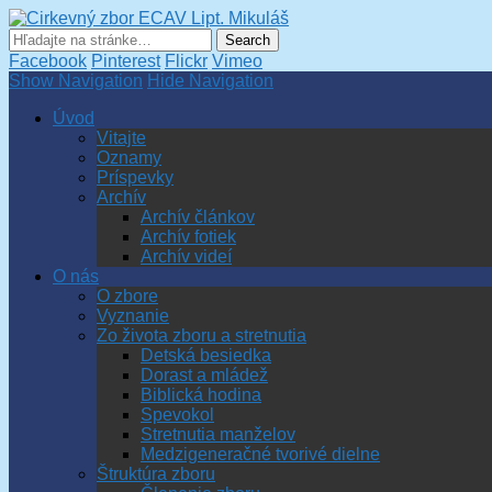
Cirkevný zbor ECAV Lipt.
Facebook
Pinterest
Flickr
Vimeo
Show Navigation
Hide Navigation
Úvod
Vitajte
Oznamy
Príspevky
Archív
Archív článkov
Archív fotiek
Archív videí
O nás
O zbore
Vyznanie
Zo života zboru a stretnutia
Detská besiedka
Dorast a mládež
Biblická hodina
Spevokol
Stretnutia manželov
Medzigeneračné tvorivé dielne
Štruktúra zboru