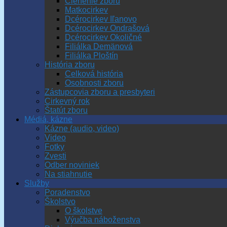
Členenie zboru
Matkocirkev
Dcérocirkev Iľanovo
Dcérocirkev Ondrašová
Dcérocirkev Okoličné
Filiálka Demänová
Filiálka Ploštín
História zboru
Celková história
Osobnosti zboru
Zástupcovia zboru a presbyteri
Cirkevný rok
Štatút zboru
Médiá, kázne
Kázne (audio, video)
Video
Fotky
Zvesti
Odber noviniek
Na stiahnutie
Služby
Poradenstvo
Školstvo
O školstve
Výučba náboženstva