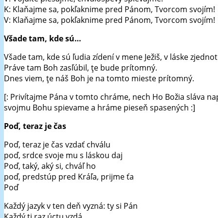
K: Klaňajme sa, pokľaknime pred Pánom, Tvorcom svojím!
V: Klaňajme sa, pokľaknime pred Pánom, Tvorcom svojím!
Všade tam, kde sú…
Všade tam, kde sú ľudia zídení v mene Ježiš, v láske zjednot
Práve tam Boh zasľúbil, ţe bude prítomný.
Dnes viem, ţe náš Boh je na tomto mieste prítomný.
[: Privítajme Pána v tomto chráme, nech Ho Božia sláva nap
svojmu Bohu spievame a hráme pieseň spasených :]
Poď, teraz je čas
Poď, teraz je čas vzdať chválu
poď, srdce svoje mu s láskou daj
Poď, taký, aký si, chváľ ho
poď, predstúp pred Kráľa, prijme ťa
Poď
Každý jazyk v ten deň vyzná: ty si Pán
Každý ti raz úctu vzdá