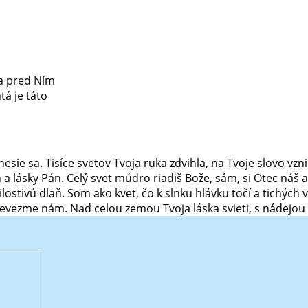
 a pred Ním
tá je táto
sie sa. Tisíce svetov Tvoja ruka zdvihla, na Tvoje slovo vzni
 lásky Pán. Celý svet múdro riadiš Bože, sám, si Otec náš a 
lostivú dlaň. Som ako kvet, čo k slnku hlávku točí a tichých v
k nevezme nám. Nad celou zemou Tvoja láska svieti, s nádejo