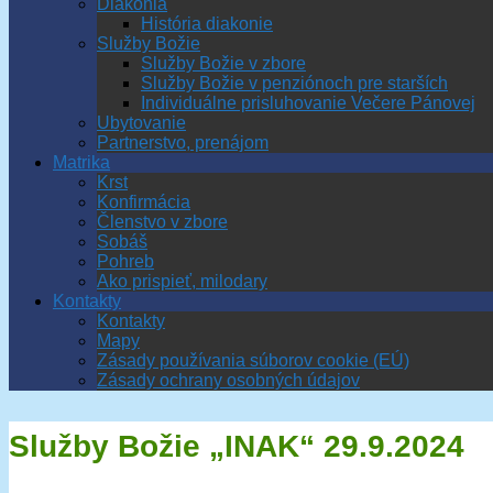
Diakonia
História diakonie
Služby Božie
Služby Božie v zbore
Služby Božie v penziónoch pre starších
Individuálne prisluhovanie Večere Pánovej
Ubytovanie
Partnerstvo, prenájom
Matrika
Krst
Konfirmácia
Členstvo v zbore
Sobáš
Pohreb
Ako prispieť, milodary
Kontakty
Kontakty
Mapy
Zásady používania súborov cookie (EÚ)
Zásady ochrany osobných údajov
Služby Božie „INAK“ 29.9.2024