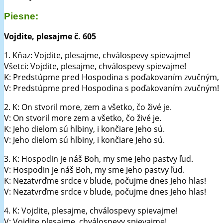
Piesne:
Vojdite, plesajme č. 605
1. Kňaz: Vojdite, plesajme, chválospevy spievajme!
Všetci: Vojdite, plesajme, chválospevy spievajme!
K: Predstúpme pred Hospodina s poďakovaním zvučným,
V: Predstúpme pred Hospodina s poďakovaním zvučným!
2. K: On stvoril more, zem a všetko, čo živé je.
V: On stvoril more zem a všetko, čo živé je.
K: Jeho dielom sú hlbiny, i končiare Jeho sú.
V: Jeho dielom sú hlbiny, i končiare Jeho sú.
3. K: Hospodin je náš Boh, my sme Jeho pastvy ľud.
V: Hospodin je náš Boh, my sme Jeho pastvy ľud.
K: Nezatvrďme srdce v blude, počujme dnes Jeho hlas!
V: Nezatvrďme srdce v blude, počujme dnes Jeho hlas!
4. K: Vojdite, plesajme, chválospevy spievajme!
V: Vojdite plesajme, chválospevy spievajme!