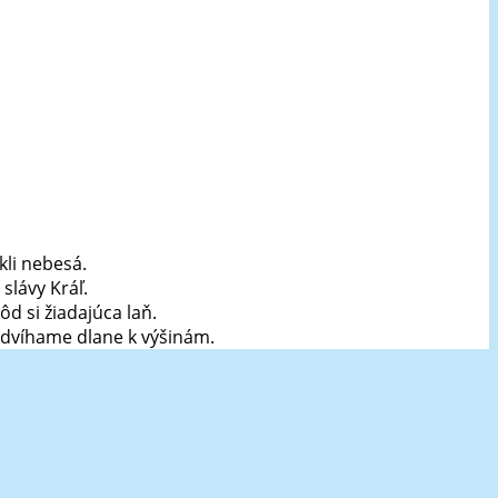
kli nebesá.
slávy Kráľ.
ôd si žiadajúca laň.
u dvíhame dlane k výšinám.