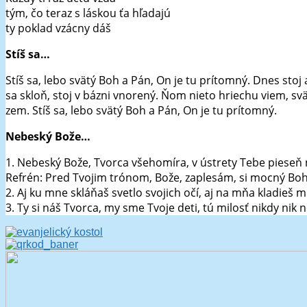
tým, čo teraz s láskou ťa hľadajú
ty poklad vzácny dáš
Stíš sa…
Stíš sa, lebo svätý Boh a Pán, On je tu prítomný. Dnes stoj
sa skloň, stoj v bázni vnorený. Ňom nieto hriechu viem, svä
zem. Stíš sa, lebo svätý Boh a Pán, On je tu prítomný.
Nebeský Bože…
1. Nebeský Bože, Tvorca všehomíra, v ústrety Tebe pieseň ne
Refrén: Pred Tvojim trónom, Bože, zaplesám, si mocný Boh a
2. Aj ku mne skláňaš svetlo svojich očí, aj na mňa kladieš mi
3. Ty si náš Tvorca, my sme Tvoje deti, tú milosť nikdy ni