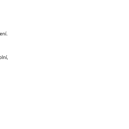
ení.
lní,