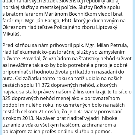
a záchranárskych zložiek Slovenskej republiky ako aj
horskej služby a mestskej polície. Služby Božie spolu
s bratom farárom Mariánom Bochničkom viedol brat
farár mjr. Mgr. Ján Paciga, PhD. ktorý je duchovným na
Okresnom riaditeľstve Policajného zboru Liptovský
Mikuláš.
Pred kázňou sa nám prihovoril pplk. Mgr. Milan Petrula,
riaditeľ ekumenicko-pastoračnej služby so zamyslením
o živote. Povedal, že vzhľadom na štatistiky nehôd si život
asi nevážime tak ako by bolo potrebné a preto je dobré
pripomínať si hodnotu života pri každom nasadaní do
auta. Od začiatku tohto roku sa totiž udialo na našich
cestách spolu 11 372 dopravných nehôd, z ktorých
najviac sa stalo práve v našom Žilinskom kraji. Je to síce o
325 dopravných nehôd menej ako v porovnateľnom
období minulého roku, no usmrtených bolo na našich
cestách celkom 217 osôb, čo je o 41 viac v porovnaní
s rokom 2013. Na záver brat riaditeľ vyjadril hlboké
uznanie a vďaku všetkým hasičom, záchranárom a
policajtom za ich profesionálnu službu a pomoc.