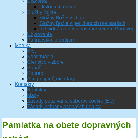
Diakonia
História diakonie
Služby Božie
Služby Božie v zbore
Služby Božie v penziónoch pre starších
Individuálne prisluhovanie Večere Pánovej
Ubytovanie
Partnerstvo, prenájom
Matrika
Krst
Konfirmácia
Členstvo v zbore
Sobáš
Pohreb
Ako prispieť, milodary
Kontakty
Kontakty
Mapy
Zásady používania súborov cookie (EÚ)
Zásady ochrany osobných údajov
Pamiatka na obete dopravných