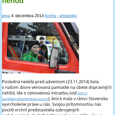
nehôd
prva
4. decembra 2014
Archív - príspevky
Posledná nedeľa pred adventom (23.11.2014) bola
v našom zbore venovaná pamiatke na obete dopravných
nehôd. Ide o celosvetovú iniciatívu (viď
http://
), ktorá mala v rámci Slovenska
worlddayofremembrance.org/
vyvrcholenie práve u nás. Svojou prítomnosťou nás
poctili vrchní predstavitelia ozbrojených