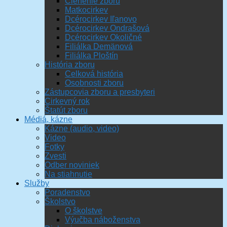
Členenie zboru
Matkocirkev
Dcérocirkev Iľanovo
Dcérocirkev Ondrašová
Dcérocirkev Okoličné
Filiálka Demänová
Filiálka Ploštín
História zboru
Celková história
Osobnosti zboru
Zástupcovia zboru a presbyteri
Cirkevný rok
Štatút zboru
Médiá, kázne
Kázne (audio, video)
Video
Fotky
Zvesti
Odber noviniek
Na stiahnutie
Služby
Poradenstvo
Školstvo
O školstve
Výučba náboženstva