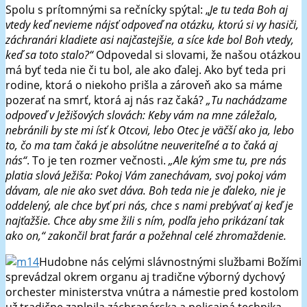
Spolu s prítomnými sa rečnícky spýtal: „
Je tu teda Boh aj
vtedy keď nevieme nájsť odpoveď na otázku, ktorú si vy hasiči,
záchranári kladiete asi najčastejšie, a síce kde bol Boh vtedy,
keď sa toto stalo?“
Odpovedal si slovami, že našou otázkou
má byť teda nie či tu bol, ale ako ďalej. Ako byť teda pri
rodine, ktorá o niekoho prišla a zároveň ako sa máme
pozerať na smrť, ktorá aj nás raz čaká?
„Tu nachádzame
odpoveď v Ježišových slovách: Keby vám na mne záležalo,
nebránili by ste mi ísť k Otcovi, lebo Otec je väčší ako ja, lebo
to, čo ma tam čaká je absolútne neuveriteľné a to čaká aj
nás“
. To je ten rozmer večnosti.
„Ale kým sme tu, pre nás
platia slová Ježiša: Pokoj Vám zanechávam, svoj pokoj vám
dávam, ale nie ako svet dáva. Boh teda nie je ďaleko, nie je
oddelený, ale chce byť pri nás, chce s nami prebývať aj keď je
najťažšie. Chce aby sme žili s ním, podľa jeho prikázaní tak
ako on,“ zakončil brat farár a požehnal celé zhromaždenie.
Hudobne nás celými slávnostnými službami Božími
sprevádzal okrem organu aj tradične výborný dychový
orchester ministerstva vnútra a námestie pred kostolom