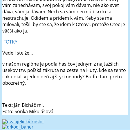
vám zanechávam, svoj pokoj vám dávam, nie ako svet
dáva, vám ja dávam. Nech sa vám nermúti srdce a
nestrachuje! Odídem a prídem k vám. Keby ste ma
milovali, tešili by ste sa, že idem k Otcovi, pretože Otec je
väčší ako ja.
FOTKY
Vedeli ste že…
v našom regióne je podľa hasičov jedným z najťažších
úsekov tzv. poľská zákruta na ceste na Huty, kde sa tento
rok udiali v jeden deň aj štyri nehody? Buďte tam preto
obozretný.
Text: Ján Blcháč ml.
Foto: Sonka Mikulášová