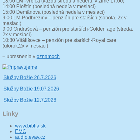
18:00 LM -Vrbica (každú stredu a nedeľu, v zime 17:00)
14:00 Ploštín (posledná nedeľa v mesiaci)
15:00 Demänová (posledná nedeľa v mesiaci)
9:00 LM-Podbreziny – penzión pre starších (sobota, 2x v
mesiaci)
9:00 Ondrašová – penzión pre starších-Golden age (streda,
2x v mesiaci)
10:30 Vitálišovce – penzión pre starších-Royal care
(utorok,2x v mesiaci)
– upresnenia v
oznamoch
Vitajte, viac sa dočítate tu >>
Služby Božie 26.7.2026
Služby Božie 19.07.2026
Služby Božie 12.7.2026
Služby Božie 28.6.2026
Linky
Služby Božie 21.6.2026
www.biblia.sk
Služby Božie 14.06.2026
EMC
audio.evav.cz