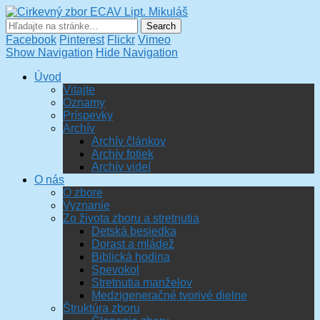
Cirkevný zbor ECAV Lipt.
Mikuláš
Facebook
Pinterest
Flickr
Vimeo
Show Navigation
Hide Navigation
Úvod
Vitajte
Oznamy
Príspevky
Archív
Archív článkov
Archív fotiek
Archív videí
O nás
O zbore
Vyznanie
Zo života zboru a stretnutia
Detská besiedka
Dorast a mládež
Biblická hodina
Spevokol
Stretnutia manželov
Medzigeneračné tvorivé dielne
Štruktúra zboru