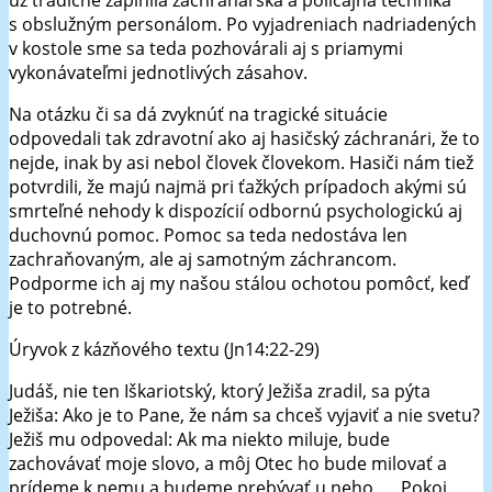
už tradične zaplnila záchranárska a policajná technika
s obslužným personálom. Po vyjadreniach nadriadených
v kostole sme sa teda pozhovárali aj s priamymi
vykonávateľmi jednotlivých zásahov.
Na otázku či sa dá zvyknúť na tragické situácie
odpovedali tak zdravotní ako aj hasičský záchranári, že to
nejde, inak by asi nebol človek človekom. Hasiči nám tiež
potvrdili, že majú najmä pri ťažkých prípadoch akými sú
smrteľné nehody k dispozícií odbornú psychologickú aj
duchovnú pomoc. Pomoc sa teda nedostáva len
zachraňovaným, ale aj samotným záchrancom.
Podporme ich aj my našou stálou ochotou pomôcť, keď
je to potrebné.
Úryvok z kázňového textu (Jn14:22-29)
Judáš, nie ten Iškariotský, ktorý Ježiša zradil, sa pýta
Ježiša: Ako je to Pane, že nám sa chceš vyjaviť a nie svetu?
Ježiš mu odpovedal: Ak ma niekto miluje, bude
zachovávať moje slovo, a môj Otec ho bude milovať a
prídeme k nemu a budeme prebývať u neho. … Pokoj