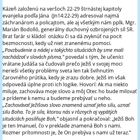
Kázeň založenú na veršoch 22-29 štrnástej kapitoly
evanjelia podľa Jána (Jn14:22-29) adresoval najmä
záchranárom a policajtom, ale aj všetkým nám pplk. Mgr.
Marián Bodolló, generálny duchovný ozbrojených síl SR.
Brat farár si kládol otázku či sa dá zvyknúť na pocit
bezmocnosti, kedy už niet zranenému pomoci
.
„Povzbudenie a nádej v takýchto situáciách by sme mali
nachádzať v slovách písma,“
povedal s tým, že učeníci
vrátane Judáša sa čudovali prečo Ježiš v svojej moci
nerieši všetky problémy sveta len tak švihnutím
čarovného prútika, kedy je zrazu dobre. Ježiš im však
odpovedá úplne proti ich logike. Hovorí: Ak ma niekto
miluje, zachováva moje slovo a môj Otec ho bude milovať
a prídeme k nemu a budeme prebývať u neho.
„Zachovávať Ježišovo slovo znamená uznať jeho silu, uznať
silu Boha. To je sila, ktorou nás v rôznych aj vypätých
situáciách posilňuje Boh,“
objasnil a pokračoval: „Ježiš Boh
je ten Imanuel, čo v preklade znamená Boh s nami.
Rozmer prítomnosti je, že On prebýva s nami už teraz.“