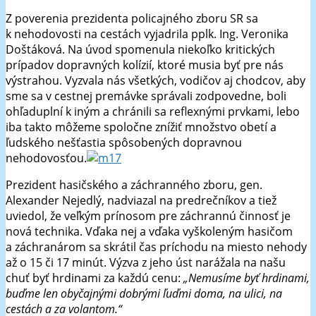
Z poverenia prezidenta policajného zboru SR sa
k nehodovosti na cestách vyjadrila pplk. Ing. Veronika
Doštáková. Na úvod spomenula niekoľko kritických
prípadov dopravných kolízií, ktoré musia byť pre nás
výstrahou. Vyzvala nás všetkých, vodičov aj chodcov, aby
sme sa v cestnej premávke správali zodpovedne, boli
ohľaduplní k iným a chránili sa reflexnými prvkami, lebo
iba takto môžeme spoločne znížiť množstvo obetí a
ľudského nešťastia spôsobených dopravnou
nehodovosťou.
Prezident hasičského a záchranného zboru, gen.
Alexander Nejedlý, nadviazal na predrečníkov a tiež
uviedol, že veľkým prínosom pre záchrannú činnosť je
nová technika. Vďaka nej a vďaka vyškoleným hasičom
a záchranárom sa skrátil čas príchodu na miesto nehody
až o 15 či 17 minút. Výzva z jeho úst narážala na našu
chuť byť hrdinami za každú cenu:
„Nemusíme byť hrdinami,
buďme
len obyčajnými dobrými ľuďmi doma, na ulici, na
cestách a za volantom.“