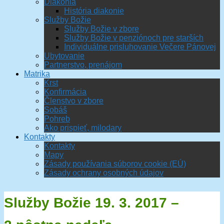
Diakonia
História diakonie
Služby Božie
Služby Božie v zbore
Služby Božie v penziónoch pre starších
Individuálne prisluhovanie Večere Pánovej
Ubytovanie
Partnerstvo, prenájom
Matrika
Krst
Konfirmácia
Členstvo v zbore
Sobáš
Pohreb
Ako prispieť, milodary
Kontakty
Kontakty
Mapy
Zásady používania súborov cookie (EÚ)
Zásady ochrany osobných údajov
Služby Božie 19. 3. 2017 –