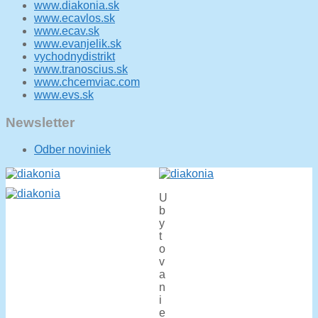
www.diakonia.sk
Služby Božie 07.06.2026
www.ecavlos.sk
www.ecav.sk
Služby Božie 31.5.2026 + Konfirmácia
www.evanjelik.sk
vychodnydistrikt
Služby Božie 24.5.2026
www.tranoscius.sk
www.chcemviac.com
Koncert nádeje - Iľanovské píšťaly
www.evs.sk
Newsletter
Odber noviniek
U
b
y
t
o
v
a
n
i
e