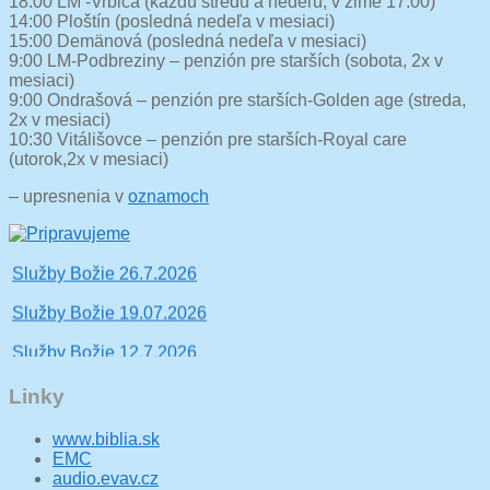
18:00 LM -Vrbica (každú stredu a nedeľu, v zime 17:00)
14:00 Ploštín (posledná nedeľa v mesiaci)
15:00 Demänová (posledná nedeľa v mesiaci)
9:00 LM-Podbreziny – penzión pre starších (sobota, 2x v
mesiaci)
9:00 Ondrašová – penzión pre starších-Golden age (streda,
2x v mesiaci)
10:30 Vitálišovce – penzión pre starších-Royal care
(utorok,2x v mesiaci)
– upresnenia v
oznamoch
Vitajte, viac sa dočítate tu >>
Služby Božie 26.7.2026
Služby Božie 19.07.2026
Služby Božie 12.7.2026
Služby Božie 28.6.2026
Linky
Služby Božie 21.6.2026
www.biblia.sk
EMC
Služby Božie 14.06.2026
audio.evav.cz