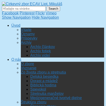
Cirkevný zbor ECAV Lipt.
Mikuláš
Facebook
Pinterest
Flickr
Vimeo
Show Navigation
Hide Navigation
Úvod
Vitajte
Oznamy
Príspevky
Archív
Archív článkov
Archív fotiek
Archív videí
O nás
O zbore
Vyznanie
Zo života zboru a stretnutia
Detská besiedka
Dorast a mládež
Biblická hodina
Spevokol
Stretnutia manželov
Medzigeneračné tvorivé dielne
Štruktúra zboru