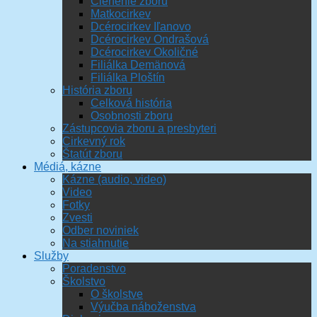
Členenie zboru
Matkocirkev
Dcérocirkev Iľanovo
Dcérocirkev Ondrašová
Dcérocirkev Okoličné
Filiálka Demänová
Filiálka Ploštín
História zboru
Celková história
Osobnosti zboru
Zástupcovia zboru a presbyteri
Cirkevný rok
Štatút zboru
Médiá, kázne
Kázne (audio, video)
Video
Fotky
Zvesti
Odber noviniek
Na stiahnutie
Služby
Poradenstvo
Školstvo
O školstve
Výučba náboženstva