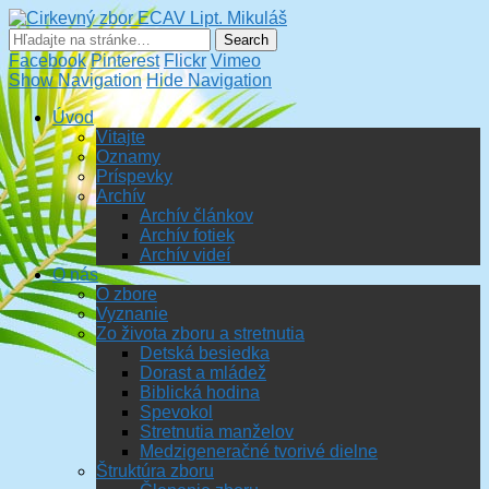
Cirkevný zbor ECAV Lipt.
Mikuláš
Facebook
Pinterest
Flickr
Vimeo
Show Navigation
Hide Navigation
Úvod
Vitajte
Oznamy
Príspevky
Archív
Archív článkov
Archív fotiek
Archív videí
O nás
O zbore
Vyznanie
Zo života zboru a stretnutia
Detská besiedka
Dorast a mládež
Biblická hodina
Spevokol
Stretnutia manželov
Medzigeneračné tvorivé dielne
Štruktúra zboru