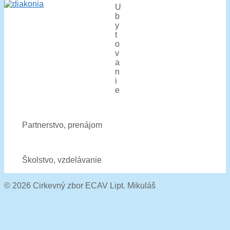
U
b
y
t
o
v
a
n
i
e
Partnerstvo, prenájom
Školstvo, vzdelávanie
© 2026 Cirkevný zbor ECAV Lipt. Mikuláš