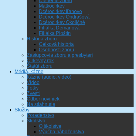
Členenie zboru
Matkocirkev
Dcérocirkev Iľanovo
Dcérocirkev Ondrašová
Dcérocirkev Okoličné
Filiálka Demänová
Filiálka Ploštín
História zboru
Celková história
Osobnosti zboru
Zástupcovia zboru a presbyteri
Cirkevný rok
Štatút zboru
Médiá, kázne
Kázne (audio, video)
Video
Fotky
Zvesti
Odber noviniek
Na stiahnutie
Služby
Poradenstvo
Školstvo
O školstve
Výučba náboženstva