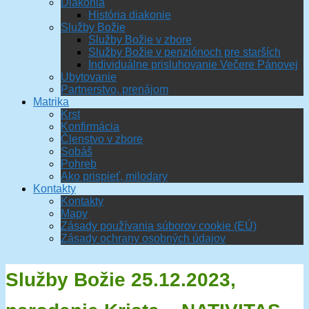
Diakonia
História diakonie
Služby Božie
Služby Božie v zbore
Služby Božie v penziónoch pre starších
Individuálne prisluhovanie Večere Pánovej
Ubytovanie
Partnerstvo, prenájom
Matrika
Krst
Konfirmácia
Členstvo v zbore
Sobáš
Pohreb
Ako prispieť, milodary
Kontakty
Kontakty
Mapy
Zásady používania súborov cookie (EÚ)
Zásady ochrany osobných údajov
Služby Božie 25.12.2023,