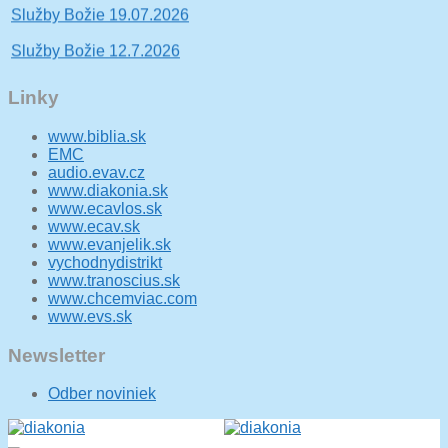
Služby Božie 19.07.2026
Služby Božie 12.7.2026
Služby Božie 28.6.2026
Linky
Služby Božie 21.6.2026
www.biblia.sk
Služby Božie 14.06.2026
EMC
audio.evav.cz
Služby Božie 07.06.2026
www.diakonia.sk
www.ecavlos.sk
Služby Božie 31.5.2026 + Konfirmácia
www.ecav.sk
www.evanjelik.sk
Služby Božie 24.5.2026
vychodnydistrikt
www.tranoscius.sk
Koncert nádeje - Iľanovské píšťaly
www.chcemviac.com
www.evs.sk
Newsletter
Odber noviniek