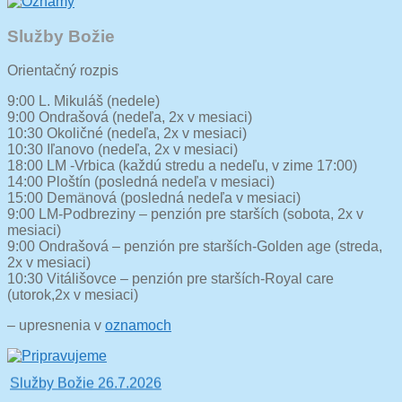
Služby Božie
Orientačný rozpis
9:00 L. Mikuláš (nedele)
9:00 Ondrašová (nedeľa, 2x v mesiaci)
10:30 Okoličné (nedeľa, 2x v mesiaci)
10:30 Iľanovo (nedeľa, 2x v mesiaci)
18:00 LM -Vrbica (každú stredu a nedeľu, v zime 17:00)
14:00 Ploštín (posledná nedeľa v mesiaci)
15:00 Demänová (posledná nedeľa v mesiaci)
9:00 LM-Podbreziny – penzión pre starších (sobota, 2x v
mesiaci)
9:00 Ondrašová – penzión pre starších-Golden age (streda,
2x v mesiaci)
10:30 Vitálišovce – penzión pre starších-Royal care
(utorok,2x v mesiaci)
– upresnenia v
oznamoch
Vitajte, viac sa dočítate tu >>
Služby Božie 26.7.2026